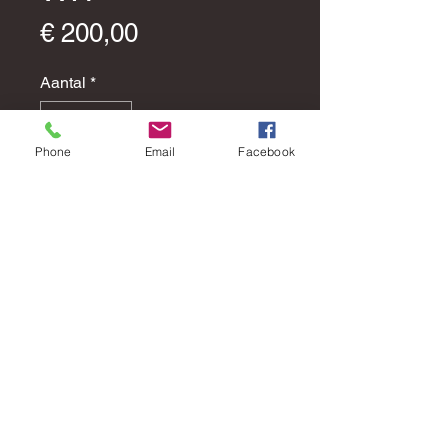
Prijs
€ 200,00
Aantal
*
Phone
Email
Facebook
In winkelwagen
Afmeting: 550X550
Artikel nr: 221556000