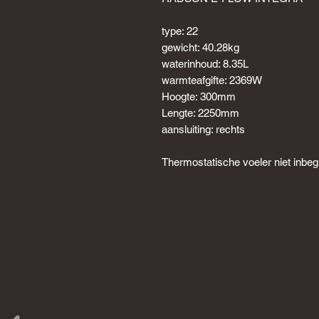
type: 22
gewicht: 40.28kg
waterinhoud: 8.35L
warmteafgifte: 2369W
Hoogte: 300mm
Lengte: 2250mm
aansluiting: rechts
Thermostatische voeler niet inbeg