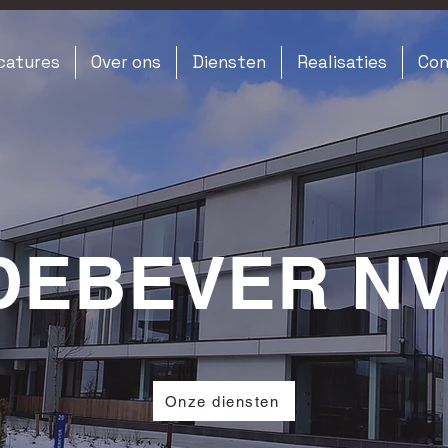
catures
Over ons
Diensten
Realisaties
Con
DEBEVER N
Onze diensten