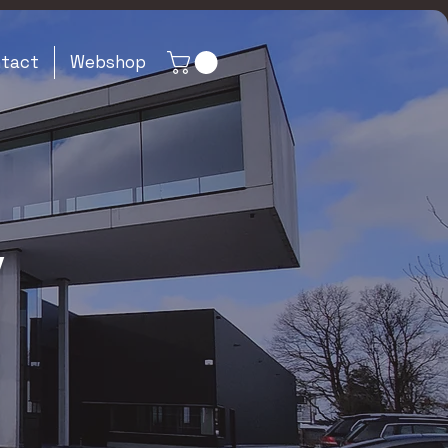
tact
Webshop
V