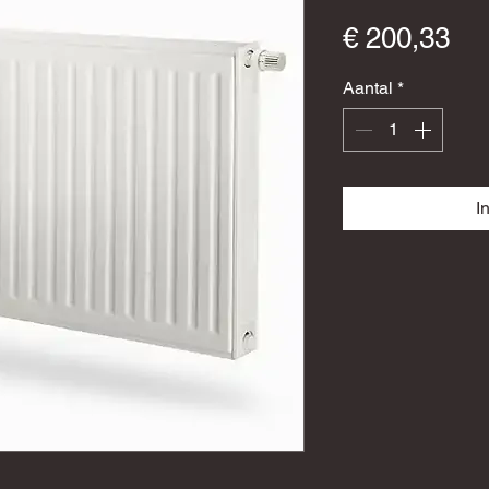
Pri
€ 200,33
Aantal
*
I